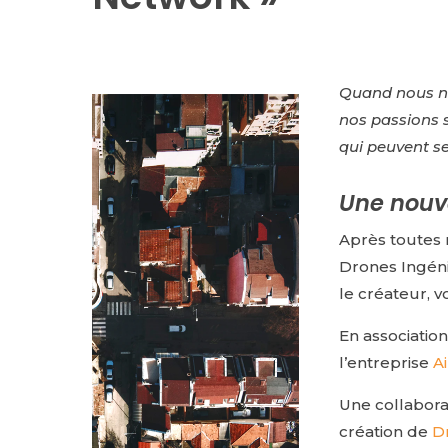
Quand nous n
nos passions s
qui peuvent se
Une nouve
Après toutes 
Drones Ingéni
le créateur, v
En
associatio
l’entreprise
A
Une collaborat
création de
D