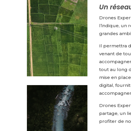
Un réseau
Drones Exper
l’indique, un
grandes ambit
Il permettra 
venant de tou
accompagneme
tout au long d
mise en plac
digital, fourn
accompagneme
Drones Exper
partage, un l
profiter de n