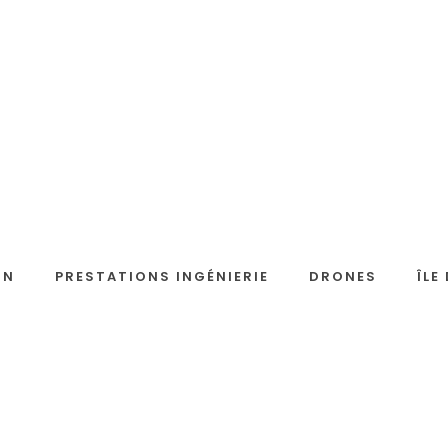
 Drones Experts
ON
PRESTATIONS INGÉNIERIE
DRONES
ÎLE