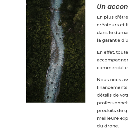
Un accom
En plus d’êtr
créateurs et f
dans le domai
la garantie d
En effet, tou
accompagner 
commercial en
Nous nous ass
financements 
détails de vot
professionnel
produits de qu
meilleure exp
du drone.