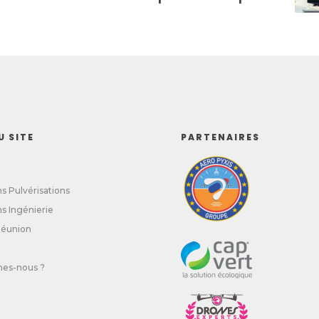
U SITE
PARTENAIRES
ns Pulvérisations
ns Ingénierie
 Réunion
es-nous ?