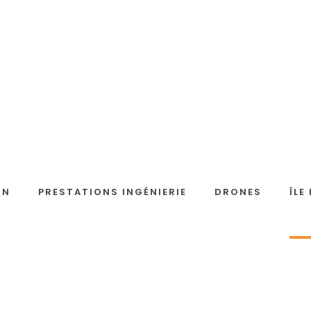
 modélisation 3D,
ON
PRESTATIONS INGÉNIERIE
DRONES
ÎLE