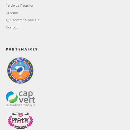
Île de La Réunion
Drones
Qui sommes-nous ?
Contact
PARTENAIRES